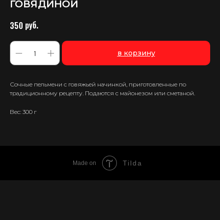
ГОВЯДИНОЙ
руб.
350
в корзину
Сочные пельмени с говяжьей начинкой, приготовленные по
традиционному рецепту. Подаются с майонезом или сметаной.
Вес: 300 г
Tilda
Made on