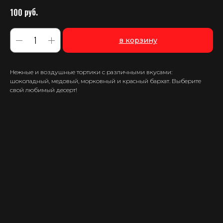
руб.
100
в корзину
Нежные и воздушные тортики с различными вкусами:
шоколадный, медовый, морковный и красный бархат. Выберите
свой любимый десерт!